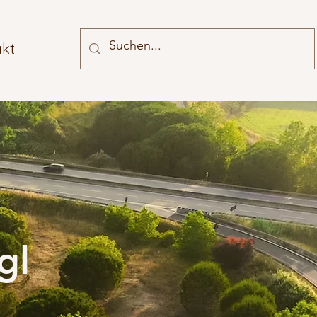
kt
gl