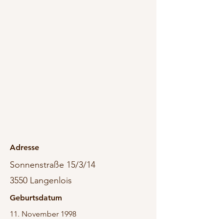
Elias Schiegl
Drohnenfotograf, Bankkaufmann
Telefon
+43 664 /
9124940
E-Mail-Adresse
elias.schiegl@gmail.com
Adresse
Sonnenstraße 15/3/14
3550 Langenlois
Geburtsdatum
11. November 1998